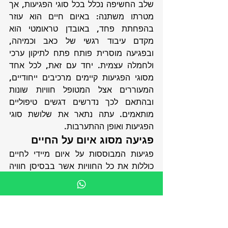
שלב החשיפה נכלל בכל סוגי הפגיעות, אך 
מטרתו משתנה: באיום חיים הוא עוזר 
בהפחתת פחד, באובדן טראומטי הוא 
מקדם עיבוד רגשי של כאב וכמיהה, 
ובפגיעה מוסרית פותח פתח לתיקון ערכי 
ולחמלה עצמית. יחד עם זאת, לכל אחד 
מסוגי הפגיעות קיימים מרכיבים ייחודיים, 
המעוררים אצל המטופל חוויות שונות 
ובהתאם לכך נדרשים דגשים טיפוליים 
מותאמים. עתה נתאר את שלושת סוגי 
הפגיעות ואופן ההתערבות.
פגיעה מסוג איום על החיים
פגיעות המבוססות על איום מיידי לחיים 
כוללות את כל החוויות אשר בבסיסן חוויה 
של פחד (אימה) וחרדה. ניתן להניח כי 
חוויות כאלו מובילות לרוב להתנהגויות 
יומיומיות הכוללות ציפיות עתידיות של 
סכנות מתמשכות, ובכך פוגעות בתפקוד 
היומיומי, למשל על ידי הימנעויות או 