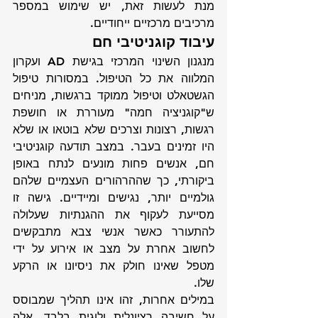
מנת לעשות זאת, יש שימוש במספר 
מרכיבים מרכזיים ייחודיים.
עיבוד קוגניטיבי חם
מנגנון השינוי המרכזי בגישת AD ועקרון 
המלווה את כל הטיפול. במסורות טיפול 
הגשטאלט וטיפול ממוקד ברגשות, מניחים 
ש"קוגניציה חמה" מעוררת או חושפת 
רגשות, רצונות וצרכים שלא בוטאו או שלא 
היו זמינים בעבר. במצב תודעה קוגניטיבי 
חם, אנשים פחות מונעים לנתח באופן 
ביקורתי, כך שההרהורים העצמיים שלהם 
גולמיים יותר, נגישים ומיידיים. גישה זו 
מסייעת לעקוף את ההגנתיות שעלולה 
להתעורר כאשר אנשי צבא מתבקשים 
לחשוב אחרת על מצב או אירוע על ידי 
מטפל שאינו חולק את ניסיונו או הרקע 
שלו. 
במילים אחרות, זהו אינו תהליך שמבוסס 
על חשיבה רציונלית ולוגית בלבד, אלה 