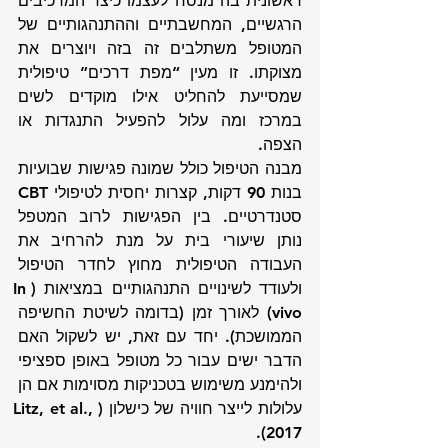
ראשונית בה מנסח לעצמו כיצד המרכיבים 
הרגשיים, המחשבתיים וההתנהגותיים של 
המטופל משתלבים זה בזה ויוצרים את 
מצוקתו. זו מעין “מפת דרכים” טיפולית 
שמסייעת להחליט אילו מוקדים לשים 
במרכז ומה עלול להפעיל התנגדות או 
הצפה.
מבנה הטיפול כולל שמונה פגישות שבועיות 
בנות 90 דקות, קצרות יחסית לטיפולי CBT 
סטנדרטיים. בין הפגישות לרוב המטפל 
נותן שיעורי בית על מנת להרחיב את 
העבודה הטיפולית מחוץ לחדר הטיפול 
ולעודד לשינויים התנהגותיים במציאות (In 
vivo) לאורך זמן (בדומה לשיטת החשיפה 
הממושכת). יחד עם זאת, יש לשקול האם 
הדבר ישים עבור כל מטופל באופן ספציפי 
ולהימנע משימוש בטכניקות מסוימות אם הן 
עלולות לייצר חוויה של כישלון (Litz, et al., 
2017).