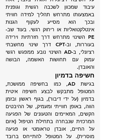
עיבוד שמכוון לשכבה רגשית וגופנית 
באמצעותו מתרחש תהליך למידה חוויתי 
ובכך הוא מסייע לעקוף הגנות 
אינטלקטואליות או ריחוק רגשי. בעוד שב-
PE השינוי מתרחש דרך חזרתיות וירידה 
בעוררות, וב-CPT דרך שינוי מחשבתי 
רציונלי, ב-AD השינוי נובע ממפגש רגשי 
עמוק עם תחושות האשמה, הבושה 
והאובדן.
חשיפה בדמיון
בגישת AD, כמו בחשיפה ממושכת, 
המטופל מתבקש לבצע חשיפה איטית 
בדמיון (על ידי דיבור), בגוף ראשון ובזמן 
הווה, באופן חווייתי ומעמיק, של ההיבטים 
הקשים, המאיימים והטעונים של הפגיעה 
המרכזית שנבחרה בתחילת הטיפול (איום 
על החיים, אובדן טראומטי או פגיעה 
מוסרית). על המטופל להתייחס ברובד 