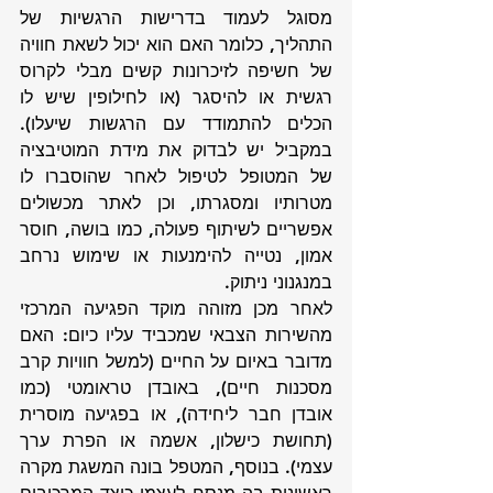
מסוגל לעמוד בדרישות הרגשיות של 
התהליך, כלומר האם הוא יכול לשאת חוויה 
של חשיפה לזיכרונות קשים מבלי לקרוס 
רגשית או להיסגר (או לחילופין שיש לו 
הכלים להתמודד עם הרגשות שיעלו). 
במקביל יש לבדוק את מידת המוטיבציה 
של המטופל לטיפול לאחר שהוסברו לו 
מטרותיו ומסגרתו, וכן לאתר מכשולים 
אפשריים לשיתוף פעולה, כמו בושה, חוסר 
אמון, נטייה להימנעות או שימוש נרחב 
במנגנוני ניתוק. 
לאחר מכן מזוהה מוקד הפגיעה המרכזי 
מהשירות הצבאי שמכביד עליו כיום: האם 
מדובר באיום על החיים (למשל חוויות קרב 
מסכנות חיים), באובדן טראומטי (כמו 
אובדן חבר ליחידה), או בפגיעה מוסרית 
(תחושת כישלון, אשמה או הפרת ערך 
עצמי). בנוסף, המטפל בונה המשגת מקרה 